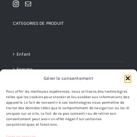
CATEGORIES DE PRODUIT
Catégories de produits
Enfant
Femme
Gérer le consentement
Homme
Pour offrir les meilleures expériences, nous utilisons des technologies
telles que les cookies pour stocker et/ou accéder aux informations des
Mini Boucles
appareils. Le fait de consentir à ces technologies nous permettra de
traiter des données telles que le comportement de navigation ou les ID
Parures
uniques sur ce site. Le fait de ne pas consentir ou de retirer son
consentement peut avoir un effet négatif sur certaines
caractéristiques et fonctions.
INFORMATIONS LEGALES
Gérer les services