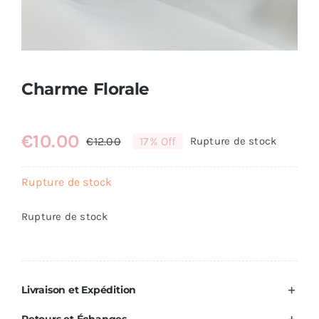
Charme Florale
€
10.00
€
12.00
17% Off
Rupture de stock
Le
Le
prix
prix
Rupture de stock
initial
actuel
était :
est :
Rupture de stock
€12.00.
€10.00.
Livraison et Expédition
Retours et Échanges