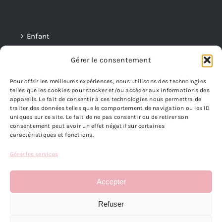
Catégories de produits
Enfant
Gérer le consentement
Femme
Pour offrir les meilleures expériences, nous utilisons des technologies
Homme
telles que les cookies pour stocker et/ou accéder aux informations des
appareils. Le fait de consentir à ces technologies nous permettra de
Mini Boucles
traiter des données telles que le comportement de navigation ou les ID
uniques sur ce site. Le fait de ne pas consentir ou de retirer son
consentement peut avoir un effet négatif sur certaines
Parures
caractéristiques et fonctions.
Gérer les services
INFORMATIONS LEGALES
Accepter
Toggle
Navigation
Refuser
Conditions Générales d’Utilisation