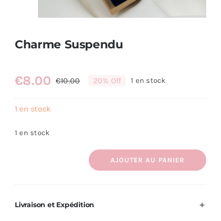
Charme Suspendu
€
8.00
€
10.00
20% Off
1 en stock
Le
Le
prix
prix
1 en stock
initial
actuel
était :
est :
1 en stock
€10.00.
€8.00.
AJOUTER AU PANIER
quantité
de
Charme
Livraison et Expédition
Suspendu