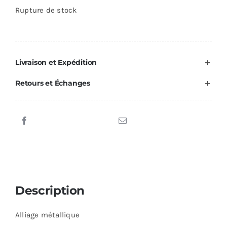
était :
est :
Rupture de stock
€12.00.
€10.00.
Livraison et Expédition
Retours et Échanges
Description
Alliage métallique