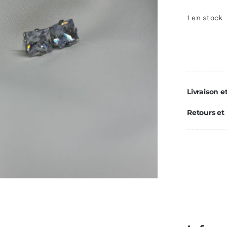
1 en stock
q
d
Cr
Livraison e
br
Retours et