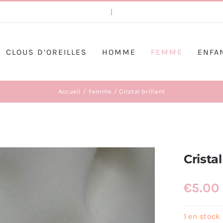
CLOUS D’OREILLES
HOMME
FEMME
ENFA
Accueil
Femme
Cristal brillant
Cristal
€
5.00
1 en stock