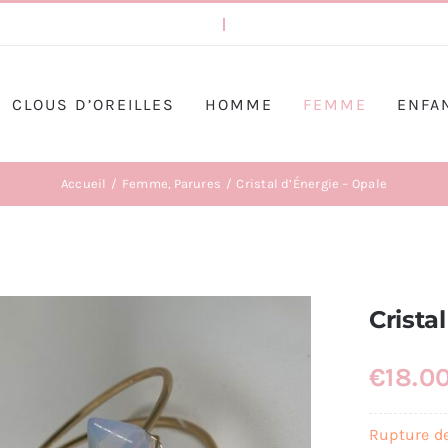
CLOUS D’OREILLES
HOMME
FEMME
ENFA
Accueil
Femme
Parures
Cristal d’Énergie – Opale
Crista
€
18.0
Rupture d