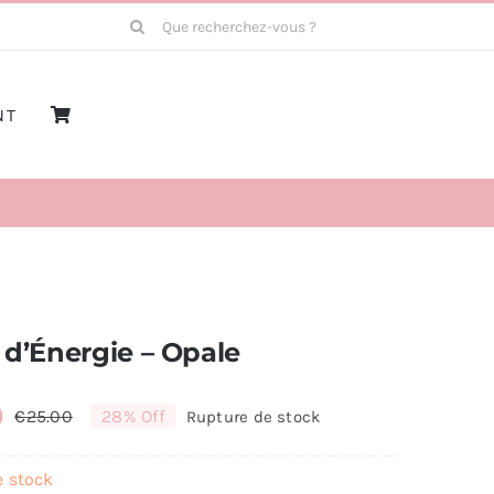
Rechercher:
NT
l d’Énergie – Opale
0
€
25.00
28% Off
Rupture de stock
Le
Le
prix
prix
e stock