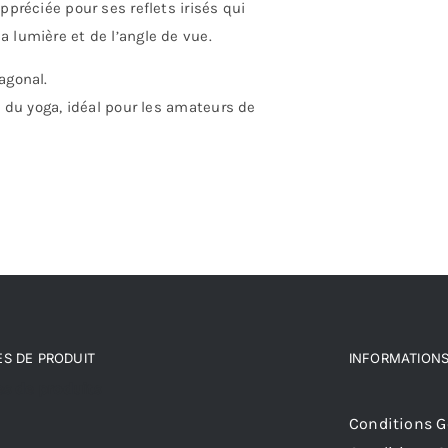
ppréciée pour ses reflets irisés qui
 lumière et de l’angle de vue.
agonal.
e du yoga, idéal pour les amateurs de
S DE PRODUIT
INFORMATIONS
s de produits
Conditions Gé