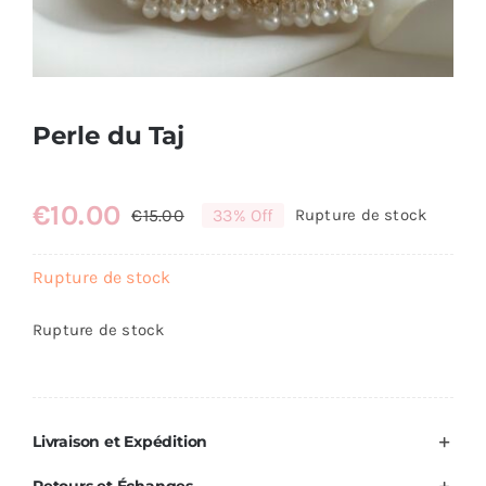
Perle du Taj
€
10.00
€
15.00
33% Off
Rupture de stock
Le
Le
prix
prix
Rupture de stock
initial
actuel
était :
est :
Rupture de stock
€15.00.
€10.00.
Livraison et Expédition
Retours et Échanges