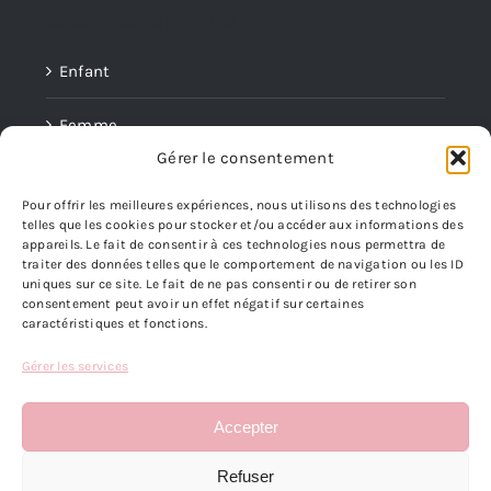
Catégories de produits
Enfant
Femme
Gérer le consentement
Homme
Pour offrir les meilleures expériences, nous utilisons des technologies
telles que les cookies pour stocker et/ou accéder aux informations des
Mini Boucles
appareils. Le fait de consentir à ces technologies nous permettra de
traiter des données telles que le comportement de navigation ou les ID
Parures
uniques sur ce site. Le fait de ne pas consentir ou de retirer son
consentement peut avoir un effet négatif sur certaines
caractéristiques et fonctions.
INFORMATIONS LEGALES
Gérer les services
Toggle
Accepter
Navigation
Conditions Générales d’Utilisation
Refuser